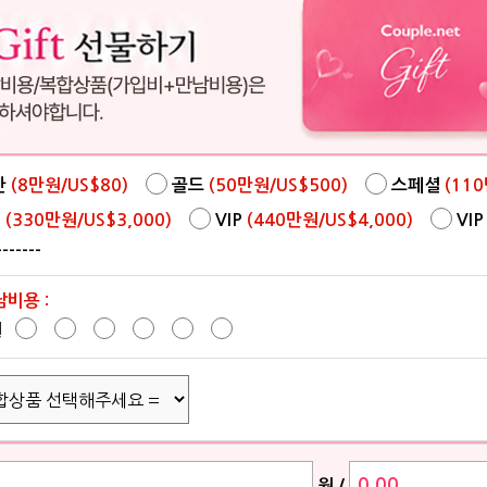
반
(8만원/US$80
)
골드
(50만원/US$500
)
스페셜
(11
P
(330만원/US$3,000
)
VIP
(440만원/US$4,000
)
VIP
-------
남비용 :
원
원
/