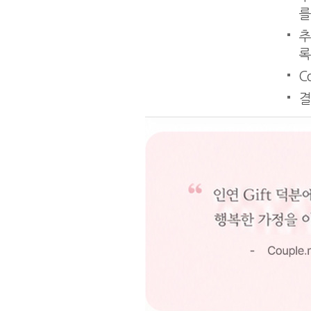
를
추
록
C
결