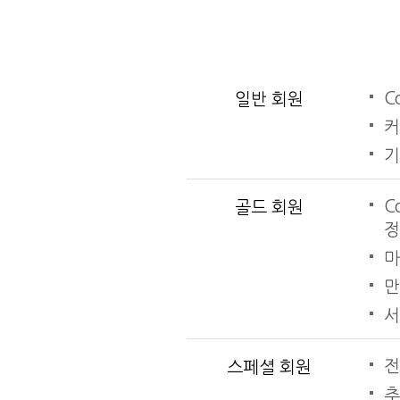
C
일반 회원
커
기
C
골드 회원
정
마
만
서
전
스페셜 회원
추